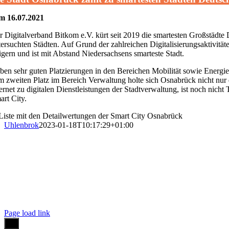
m 16.07.2021
r Digitalverband Bitkom e.V. kürt seit 2019 die smartesten Großstädte D
tersuchten Städten. Auf Grund der zahlreichen Digitalisierungsaktivitä
eigern und ist mit Abstand Niedersachsens smarteste Stadt.
ben sehr guten Platzierungen in den Bereichen Mobilität sowie Energie
m zweiten Platz im Bereich Verwaltung holte sich Osnabrück nicht nur de
ternet zu digitalen Dienstleistungen der Stadtverwaltung, ist noch nic
art City.
Uhlenbrok
2023-01-18T10:17:29+01:00
pressum
|
Kontakt
|
Datenschutzerklärung
Page load link