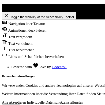
Barrierefreiheit
close
Toggle the visibility of the Accessibility Toolbar
keyboard
Navigation über Tastatur
visibility_off
Animationen deaktivieren
format_size
Text vergrößern
text_fields
Text verkleinern
title
Titel hervorheben
link
Links und Schaltflächen hervorheben
favorite
Powered with
Love
by
Codenroll
Datenschutzeinstellungen
Wir verwenden Cookies und andere Technologien auf unserer Webseite.
Weitere Informationen über die Verwendung Ihrer Daten finden Sie i
Alle akzeptieren
Individuelle Datenschutzeinstellungen