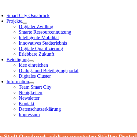
Zum
oggle
Inhalt
avigation
Smart City Osnabrück
springen
Projekte
Digitaler Zwilling
Smarte Ressourcennutzung
Intelligente Mobilität
Innovatives Stadterlebnis
Digitale Qualifizierung
Erlebbare Zukunft
Beteiligung
Idee einreichen
Dialog- und Beteiligungsportal
Digitales Cluster
Information
Team Smart City
Neuigkeiten
Newsletter
Kontakt
Datenschutzerklärung
Impressum
e Stadt Osnabrück zählt zu smartesten Städten Deutsc