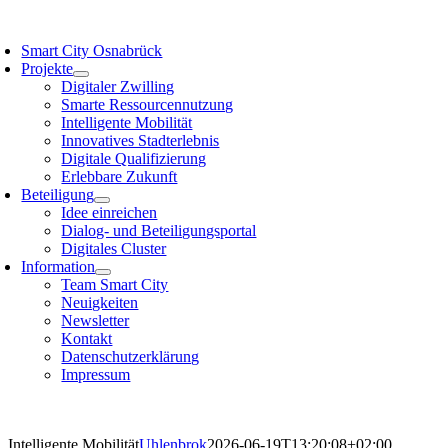
Zum
oggle
Inhalt
avigation
Smart City Osnabrück
springen
Projekte
Digitaler Zwilling
Smarte Ressourcennutzung
Intelligente Mobilität
Innovatives Stadterlebnis
Digitale Qualifizierung
Erlebbare Zukunft
Beteiligung
Idee einreichen
Dialog- und Beteiligungsportal
Digitales Cluster
Information
Team Smart City
Neuigkeiten
Newsletter
Kontakt
Datenschutzerklärung
Impressum
Intelligente Mobilität
Uhlenbrok
2026-06-19T13:20:08+02:00