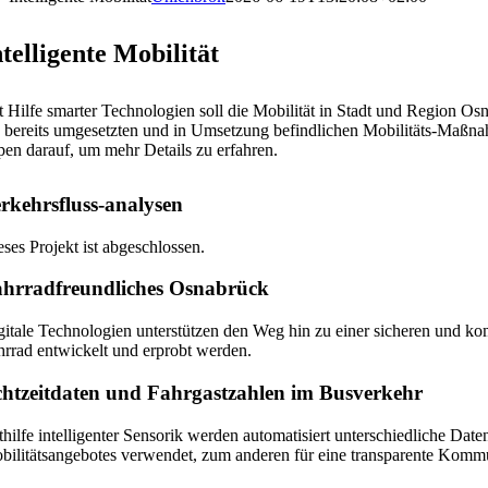
ntelligente Mobilität
t Hilfe smarter Technologien soll die Mobilität in Stadt und Region Osna
e bereits umgesetzten und in Umsetzung befindlichen Mobilitäts-Maßna
ppen darauf, um mehr Details zu erfahren.
rkehrsfluss-analysen
eses Projekt ist abgeschlossen.
Mehr Informationen hier.
hrradfreundliches Osnabrück
gitale Technologien unterstützen den Weg hin zu einer sicheren und ko
hrrad entwickelt und erprobt werden.
htzeitdaten und Fahrgastzahlen im Busverkehr
thilfe intelligenter Sensorik werden automatisiert unterschiedliche Dat
bilitätsangebotes verwendet, zum anderen für eine transparente Kom