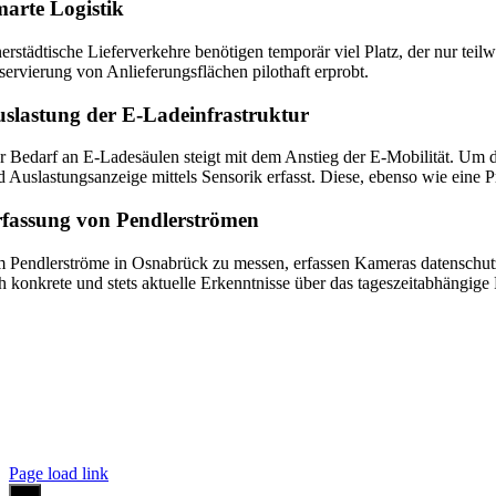
arte Logistik
nerstädtische Lieferverkehre benötigen temporär viel Platz, der nur tei
servierung von Anlieferungsflächen pilothaft erprobt.
Mehr Information
slastung der E-Ladeinfrastruktur
r Bedarf an E-Ladesäulen steigt mit dem Anstieg der E-Mobilität. Um 
d Auslastungsanzeige mittels Sensorik erfasst. Diese, ebenso wie eine P
fassung von Pendlerströmen
 Pendlerströme in Osnabrück zu messen, erfassen Kameras datenschut
ch konkrete und stets aktuelle Erkenntnisse über das tageszeitabhängige
pressum
|
Kontakt
|
Datenschutzerklärung
Page load link