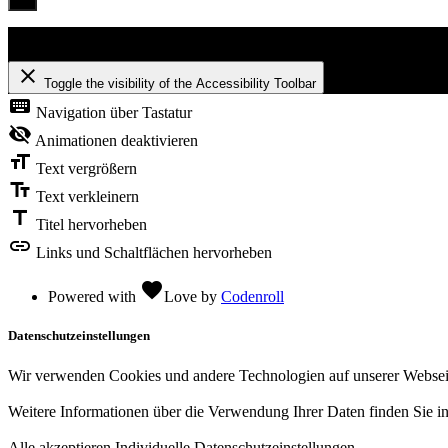
Barrierefreiheit
close
Toggle the visibility of the Accessibility Toolbar
keyboard
Navigation über Tastatur
visibility_off
Animationen deaktivieren
format_size
Text vergrößern
text_fields
Text verkleinern
title
Titel hervorheben
link
Links und Schaltflächen hervorheben
favorite
Powered with
Love
by
Codenroll
Datenschutzeinstellungen
Wir verwenden Cookies und andere Technologien auf unserer Webseite.
Weitere Informationen über die Verwendung Ihrer Daten finden Sie i
Alle akzeptieren
Individuelle Datenschutzeinstellungen