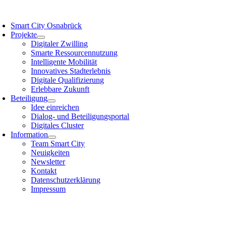
Zum
oggle
Inhalt
avigation
Smart City Osnabrück
springen
Projekte
Digitaler Zwilling
Smarte Ressourcennutzung
Intelligente Mobilität
Innovatives Stadterlebnis
Digitale Qualifizierung
Erlebbare Zukunft
Beteiligung
Idee einreichen
Dialog- und Beteiligungsportal
Digitales Cluster
Information
Team Smart City
Neuigkeiten
Newsletter
Kontakt
Datenschutzerklärung
Impressum