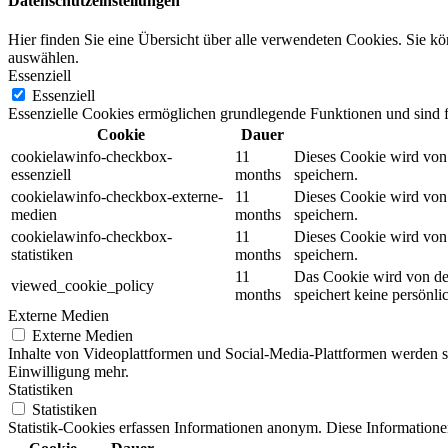
Datenschutzeinstellungen
Hier finden Sie eine Übersicht über alle verwendeten Cookies. Sie k
auswählen.
Essenziell
Essenziell
Essenzielle Cookies ermöglichen grundlegende Funktionen und sind fü
Cookie
Dauer
cookielawinfo-checkbox-
11
Dieses Cookie wird von 
essenziell
months
speichern.
cookielawinfo-checkbox-externe-
11
Dieses Cookie wird von 
medien
months
speichern.
cookielawinfo-checkbox-
11
Dieses Cookie wird von 
statistiken
months
speichern.
11
Das Cookie wird von der
viewed_cookie_policy
months
speichert keine persönli
Externe Medien
Externe Medien
Inhalte von Videoplattformen und Social-Media-Plattformen werden st
Einwilligung mehr.
Statistiken
Statistiken
Statistik-Cookies erfassen Informationen anonym. Diese Informatione