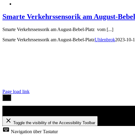
Smarte Verkehrssensorik am August-Bebel
Smarte Verkehrssensorik am August-Bebel-Platz vom [...]
Smarte Verkehrssensorik am August-Bebel-Platz
Uhlenbrok
2023-10-
pressum
|
Kontakt
|
Datenschutzerklärung
Page load link
Barrierefreiheit
close
Toggle the visibility of the Accessibility Toolbar
keyboard
Navigation über Tastatur