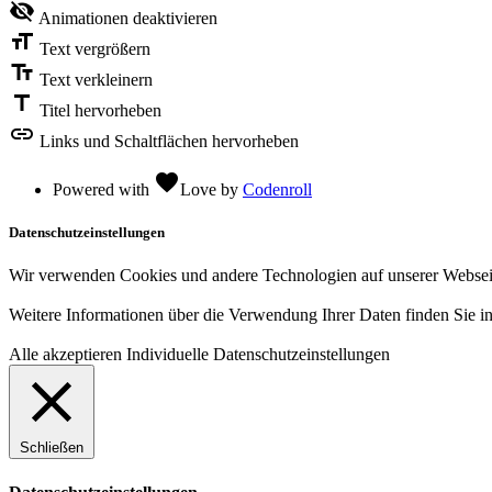
visibility_off
Animationen deaktivieren
format_size
Text vergrößern
text_fields
Text verkleinern
title
Titel hervorheben
link
Links und Schaltflächen hervorheben
favorite
Powered with
Love
by
Codenroll
Datenschutzeinstellungen
Wir verwenden Cookies und andere Technologien auf unserer Webseite.
Weitere Informationen über die Verwendung Ihrer Daten finden Sie i
Alle akzeptieren
Individuelle Datenschutzeinstellungen
Schließen