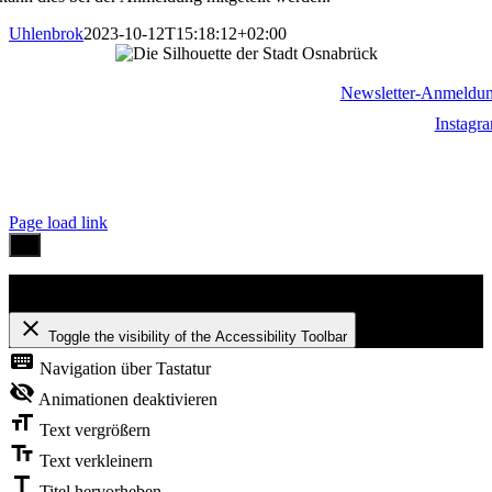
Uhlenbrok
2023-10-12T15:18:12+02:00
Newsletter-Anmeldu
Instagr
Impressum
|
Kontakt
|
Datenschutzerklärung
Page load link
Barrierefreiheit
close
Toggle the visibility of the Accessibility Toolbar
keyboard
Navigation über Tastatur
visibility_off
Animationen deaktivieren
format_size
Text vergrößern
text_fields
Text verkleinern
title
Titel hervorheben