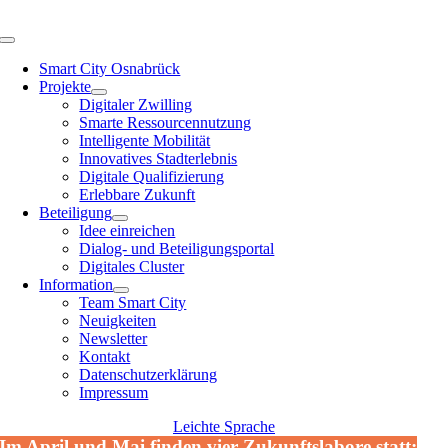
Zum
Inhalt
Toggle
springen
Navigation
Smart City Osnabrück
Projekte
Digitaler Zwilling
Smarte Ressourcennutzung
Intelligente Mobilität
Innovatives Stadterlebnis
Digitale Qualifizierung
Erlebbare Zukunft
Beteiligung
Idee einreichen
Dialog- und Beteiligungsportal
Digitales Cluster
Information
Team Smart City
Neuigkeiten
Newsletter
Kontakt
Datenschutzerklärung
Impressum
Leichte Sprache
Im April und Mai finden vier Zukunftslabore statt: