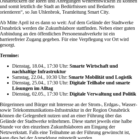
Osnabrückern die Ideen und Anregungen weiterentwickeln zu können
und somit letztlich die Stadt an Bedürfnissen und Bedarfen
orientieren“, so Jan Uhlenbrok, Teamleitung Smart City.
Ab Mitte April ist es dann so weit: Auf dem Gelände der Stadtwerke
Osnabrück werden die Zukunftslabore stattfinden. Neben einer guten
Anbindung an den öffentlichen Personennahverkehr ist ein
barrierefreier Zugang gegeben. Für eine Verpflegung vor Ort wird
gesorgt.
Termine:
Dienstag, 18.04., 17:30 Uhr:
Smarte Wirtschaft und
nachhaltige Infrastruktur
Samstag, 22.04., 10:30 Uhr:
Smarte Mobilität und Logistik
Dienstag, 25.04., 17:30 Uhr:
Digitale Teilhabe und smarte
Lösungen im Alltag
Dienstag, 02.05., 17:30 Uhr:
Digitale Verwaltung und Politik
Bürgerinnen und Bürger mit Interesse an der Strom-, Erdgas-, Wasser-
sowie Telekommunikations-Infrastruktur in der Region Osnabrück
können die Gelegenheit nutzen und an einer Führung über das
Gelände der Stadtwerke teilnehmen. Diese startet jeweils eine halbe
Stunde vor den einzelnen Zukunftslaboren am Eingang der
Netzwerkstatt. Falls eine Teilnahme an der Führung gewünscht ist,
kann dies bei der Anmeldung mitgeteilt werden.