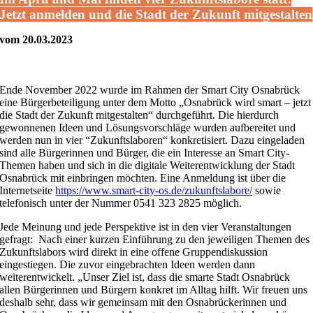
Jetzt anmelden und die Stadt der Zukunft mitgestalten
vom 20.03.2023
Ende November 2022 wurde im Rahmen der Smart City Osnabrück
eine Bürgerbeteiligung unter dem Motto „Osnabrück wird smart – jetzt
die Stadt der Zukunft mitgestalten“ durchgeführt. Die hierdurch
gewonnenen Ideen und Lösungsvorschläge wurden aufbereitet und
werden nun in vier “Zukunftslaboren“ konkretisiert. Dazu eingeladen
sind alle Bürgerinnen und Bürger, die ein Interesse an Smart City-
Themen haben und sich in die digitale Weiterentwicklung der Stadt
Osnabrück mit einbringen möchten. Eine Anmeldung ist über die
Internetseite
https://www.smart-city-os.de/zukunftslabore/
sowie
telefonisch unter der Nummer 0541 323 2825 möglich.
Jede Meinung und jede Perspektive ist in den vier Veranstaltungen
gefragt: Nach einer kurzen Einführung zu den jeweiligen Themen des
Zukunftslabors wird direkt in eine offene Gruppendiskussion
eingestiegen. Die zuvor eingebrachten Ideen werden dann
weiterentwickelt. „Unser Ziel ist, dass die smarte Stadt Osnabrück
allen Bürgerinnen und Bürgern konkret im Alltag hilft. Wir freuen uns
deshalb sehr, dass wir gemeinsam mit den Osnabrückerinnen und